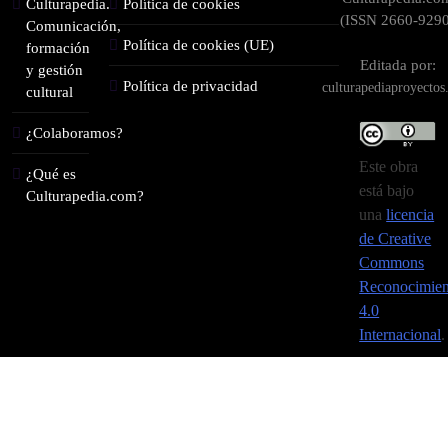
Culturapedia.
Política de cookies
(ISSN 2660-9290
Comunicación,
Política de cookies (UE)
formación
Editada por:
y gestión
Política de privacidad
culturapediaproyecto
cultural
¿Colaboramos?
Este obra
¿Qué es
está bajo
Culturapedia.com?
una
licencia
de Creative
Commons
Reconocimien
4.0
Internacional
.