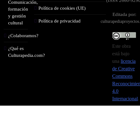
(ISSN 2660-9290
Comunicación,
Política de cookies (UE)
formación
Editada por:
y gestión
Política de privacidad
culturapediaproyecto
cultural
¿Colaboramos?
Este obra
¿Qué es
está bajo
Culturapedia.com?
una
licencia
de Creative
Commons
Reconocimien
4.0
Internacional
.