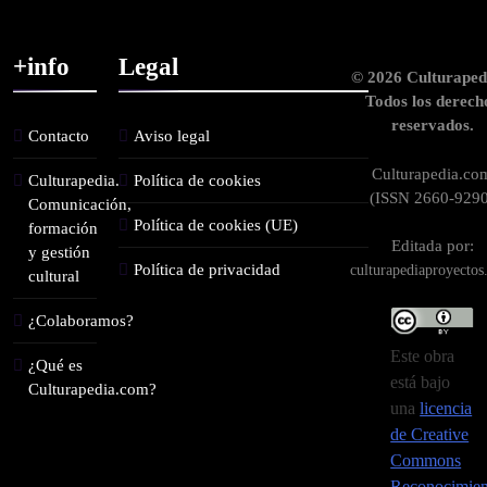
+info
Legal
© 2026 Culturaped
Todos los derech
reservados.
Contacto
Aviso legal
Culturapedia.co
Culturapedia.
Política de cookies
(ISSN 2660-9290
Comunicación,
Política de cookies (UE)
formación
Editada por:
y gestión
Política de privacidad
culturapediaproyecto
cultural
¿Colaboramos?
Este obra
¿Qué es
está bajo
Culturapedia.com?
una
licencia
de Creative
Commons
Reconocimien