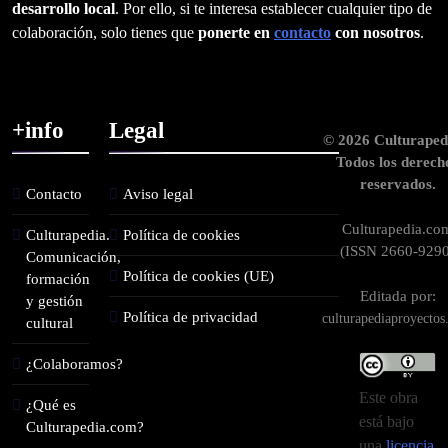
desarrollo local
. Por ello, si te interesa establecer cualquier tipo de
colaboración, solo tienes que
ponerte en
contacto
con nosotros
.
+info
Legal
© 2026 Culturaped
Todos los derech
reservados.
Contacto
Aviso legal
Culturapedia.co
Culturapedia.
Política de cookies
(ISSN 2660-9290
Comunicación,
Política de cookies (UE)
formación
Editada por:
y gestión
Política de privacidad
culturapediaproyecto
cultural
¿Colaboramos?
Este obra
¿Qué es
está bajo
Culturapedia.com?
una
licencia