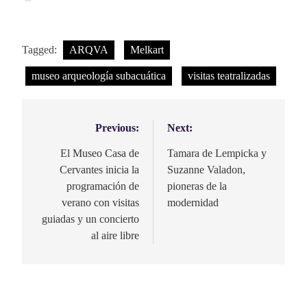
Tagged:
ARQVA
Melkart
museo arqueología subacuática
visitas teatralizadas
Previous:
Next:
Navegación
de
El Museo Casa de
Tamara de Lempicka y
Cervantes inicia la
Suzanne Valadon,
entradas
programación de
pioneras de la
verano con visitas
modernidad
guiadas y un concierto
al aire libre