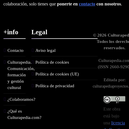
colaboración, solo tienes que
ponerte en
contacto
con nosotros
.
+info
Legal
© 2026 Culturaped
Todos los derech
reservados.
Contacto
Aviso legal
Culturapedia.co
Culturapedia.
Política de cookies
(ISSN 2660-9290
Comunicación,
Política de cookies (UE)
formación
Editada por:
y gestión
Política de privacidad
culturapediaproyecto
cultural
¿Colaboramos?
Este obra
¿Qué es
está bajo
Culturapedia.com?
una
licencia