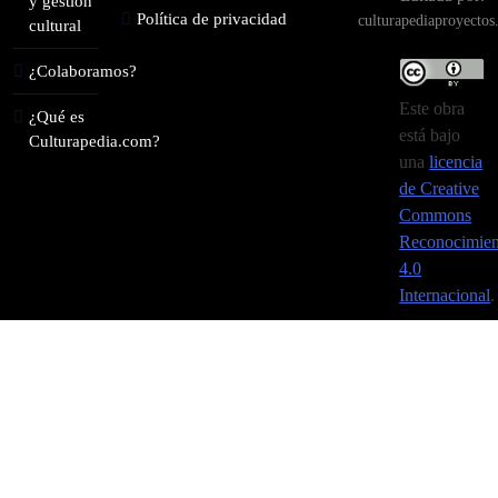
y gestión
Política de privacidad
culturapediaproyecto
cultural
¿Colaboramos?
Este obra
¿Qué es
está bajo
Culturapedia.com?
una
licencia
de Creative
Commons
Reconocimien
4.0
Internacional
.