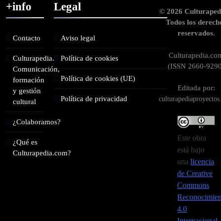
+info
Legal
© 2026 Culturaped
Todos los derech
reservados.
Contacto
Aviso legal
Culturapedia.co
Culturapedia.
Política de cookies
(ISSN 2660-9290
Comunicación,
Política de cookies (UE)
formación
Editada por:
y gestión
Política de privacidad
culturapediaproyecto
cultural
¿Colaboramos?
Este obra
¿Qué es
está bajo
Culturapedia.com?
una
licencia
de Creative
Commons
Reconocimien
4.0
Internacional
.