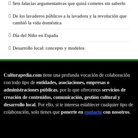
Seis falacias argumentativas que quizá cometes sin saberlo
De los lavaderos públicos a la lavadora y la revolución que
cambió la vida doméstica
Día del Niño en España
Desarrollo local: concepto y modelos
Culturapedia.com
tiene una profunda vocación de colaboración
con todo tipo de
entidades, asociaciones, empresas o
administraciones públicas
, por lo que ofrecemos
servicios de
creación de contenidos, comunicación, gestión cultural y
desarrollo local
. Por ello, si te interesa establecer cualquier tipo de
colaboración, solo tienes que
ponerte en
contacto
con nosotros
.