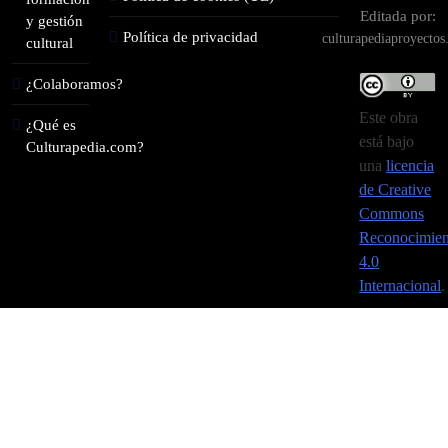
Editada por:
y gestión
Política de privacidad
culturapediaproyecto
cultural
¿Colaboramos?
Este obra
¿Qué es
está bajo
Culturapedia.com?
una
licencia
de Creative
Commons
Reconocimien
4.0
Internacional
.