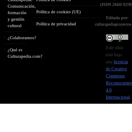
(ISSN 2660-9290
Comunicación,
Política de cookies (UE)
formación
Editada por:
y gestión
Política de privacidad
culturapediaproyecto
cultural
¿Colaboramos?
Este obra
¿Qué es
está bajo
Culturapedia.com?
una
licencia
de Creative
Commons
Reconocimien
4.0
Internacional
.