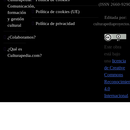
(ISSN 2660-9290
Comunicación,
Política de cookies (UE)
formación
Editada por:
y gestión
Política de privacidad
culturapediaproyecto
cultural
¿Colaboramos?
Este obra
¿Qué es
está bajo
Culturapedia.com?
una
licencia
de Creative
Commons
Reconocimien
4.0
Internacional
.