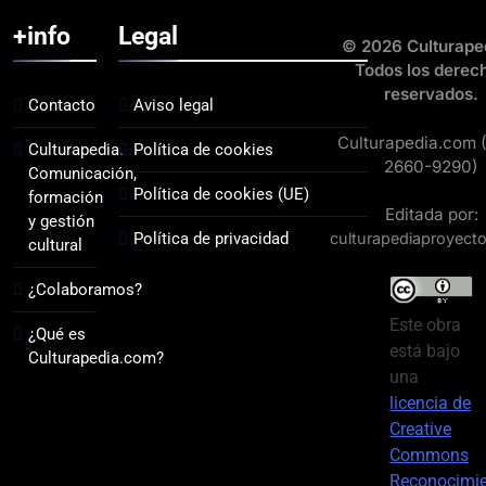
+info
Legal
© 2026 Culturape
Todos los derec
reservados.
Contacto
Aviso legal
Culturapedia.com 
Culturapedia.
Política de cookies
2660-9290)
Comunicación,
Política de cookies (UE)
formación
Editada por:
y gestión
Política de privacidad
culturapediaproyect
cultural
¿Colaboramos?
Este obra
¿Qué es
está bajo
Culturapedia.com?
una
licencia de
Creative
Commons
Reconocimi