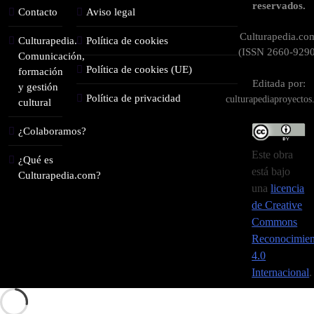
reservados.
Contacto
Aviso legal
Culturapedia.co
Culturapedia.
Política de cookies
(ISSN 2660-9290
Comunicación,
Política de cookies (UE)
formación
Editada por:
y gestión
Política de privacidad
culturapediaproyecto
cultural
¿Colaboramos?
Este obra
¿Qué es
está bajo
Culturapedia.com?
una
licencia
de Creative
Commons
Reconocimien
4.0
Internacional
.