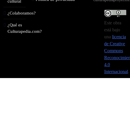
cultural
¿Colaboramos?
Este obra
¿Qué es
está bajo
Culturapedia.com?
una
licencia
de Creative
Commons
Reconocimien
4.0
Internacional
.