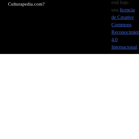
está bajo
Culturapedia.com?
una
licencia
de Creative
Commons
Reconocimien
4.0
Internacional
.