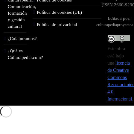
Culturapedia.
Política de cookies
(ISSN 2660-9290
Comunicación,
Política de cookies (UE)
formación
Editada por:
y gestión
Política de privacidad
culturapediaproyecto
cultural
¿Colaboramos?
Este obra
¿Qué es
está bajo
Culturapedia.com?
una
licencia
de Creative
Commons
Reconocimien
4.0
Internacional
.