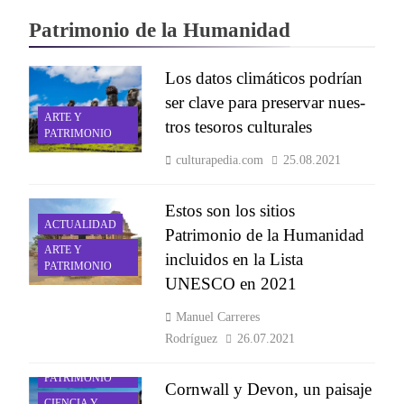
Patrimonio de la Humanidad
Los da­tos cli­má­ti­cos po­drían
ser cla­ve para pre­ser­var nues­
ARTE Y
tros te­so­ros cul­tu­ra­les
PATRIMONIO
culturapedia.com
25.08.2021
Estos son los sitios
ACTUALIDAD
Patrimonio de la Humanidad
ARTE Y
incluidos en la Lista
PATRIMONIO
UNESCO en 2021
Manuel Carreres
Rodríguez
26.07.2021
ARTE Y
PATRIMONIO
Cornwall y Devon, un paisaje
CIENCIA Y