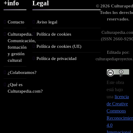
+info
Legal
© 2026 Culturaped
Todos los derech
reservados.
Contacto
Aviso legal
Culturapedia.co
Culturapedia.
Política de cookies
(ISSN 2660-9290
Comunicación,
Política de cookies (UE)
formación
Editada por:
y gestión
Política de privacidad
culturapediaproyecto
cultural
¿Colaboramos?
Este obra
¿Qué es
está bajo
Culturapedia.com?
una
licencia
de Creative
Commons
Reconocimien
4.0
Internacional
.