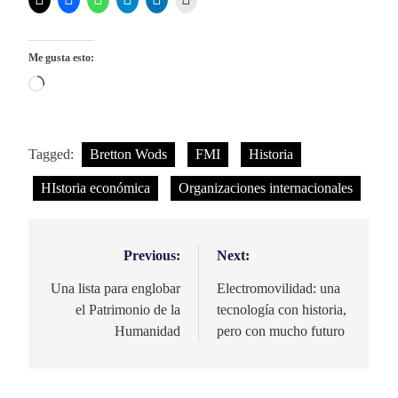
Me gusta esto:
Cargando...
Tagged:
Bretton Wods
FMI
Historia
HIstoria económica
Organizaciones internacionales
Previous:
Next:
Navegación
de
Una lista para englobar
Electromovilidad: una
el Patrimonio de la
tecnología con historia,
entradas
Humanidad
pero con mucho futuro