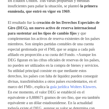
los Estados Unidos. Tras varias propuestas y medidas
insuficientes para paliar la situación, se planteó
la primera
enmienda, que entró en vigor en 1969
.
El resultado fue la
creación de los Derechos Especiales de
Giro (DEG), un nuevo activo de reserva internacional
para sustentar así los tipos de cambio fijos
y que
complementan los activos de reserva existentes de los países
miembros. Son simples partidas contables de una cuenta
especial gestionada por el FMI, que se asigna a cada país
afiliado en proporción a su cuota del Fondo. «Aunque los
DEG figuran en las cifras oficiales de reservas de los países,
no pueden ser utilizados en la compra de bienes y servicios.
Su utilidad principal consiste en que mediante estos
derechos, los países con falta de liquidez pueden conseguir
divisas, transfiriéndolos a otros países excedentarios, en el
marco del FMI», explica la
guía jurídica Wolters Kluwers
.
En ese momento, el valor DEG se estableció en el
equivalente a 0,888671 gramos de oro fino, que era también
equivalente a un dólar estadounidense. En la actualidad
todavía existe el DEG, aunque su valor se determina con