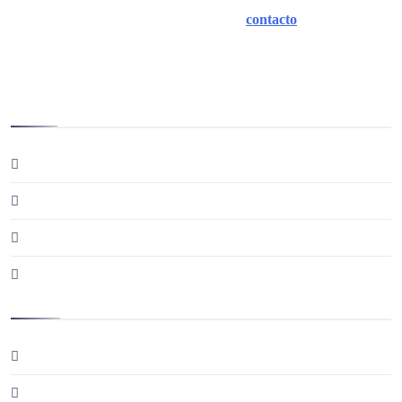
colaboración, solo tienes que
ponerte en
contacto
con nosotros
.
+info
Contacto
Culturapedia. Comunicación, formación y gestión cultural
¿Colaboramos?
¿Qué es Culturapedia.com?
Legal
Aviso legal
Política de cookies