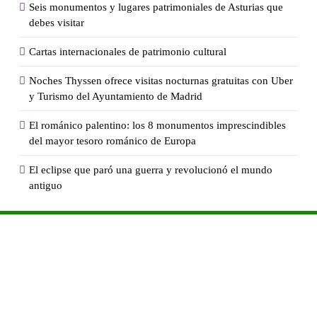
Seis monumentos y lugares patrimoniales de Asturias que
debes visitar
Cartas internacionales de patrimonio cultural
Noches Thyssen ofrece visitas nocturnas gratuitas con Uber
y Turismo del Ayuntamiento de Madrid
El románico palentino: los 8 monumentos imprescindibles
del mayor tesoro románico de Europa
El eclipse que paró una guerra y revolucionó el mundo
antiguo
Culturapedia.com
tiene una profunda vocación de colaboración
con todo tipo de
entidades, asociaciones, empresas o
administraciones públicas
, por lo que ofrecemos
servicios de
creación de contenidos, comunicación, gestión cultural y
desarrollo local
. Por ello, si te interesa establecer cualquier tipo de