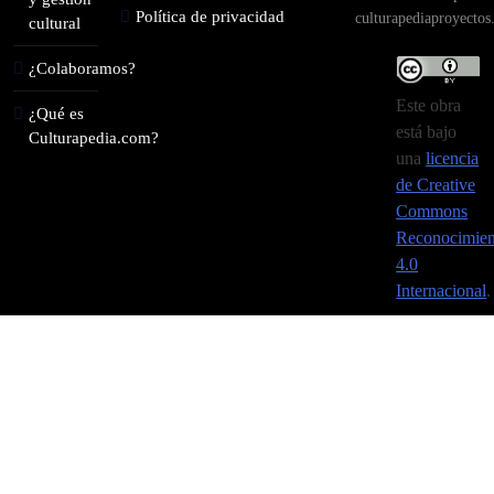
Política de privacidad
culturapediaproyecto
cultural
¿Colaboramos?
Este obra
¿Qué es
está bajo
Culturapedia.com?
una
licencia
de Creative
Commons
Reconocimien
4.0
Internacional
.