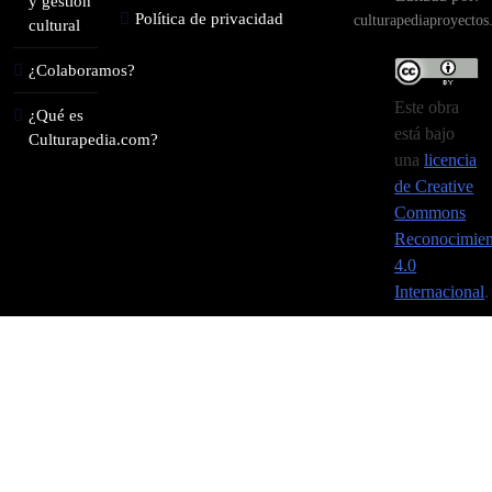
y gestión
Política de privacidad
culturapediaproyecto
cultural
¿Colaboramos?
Este obra
¿Qué es
está bajo
Culturapedia.com?
una
licencia
de Creative
Commons
Reconocimien
4.0
Internacional
.