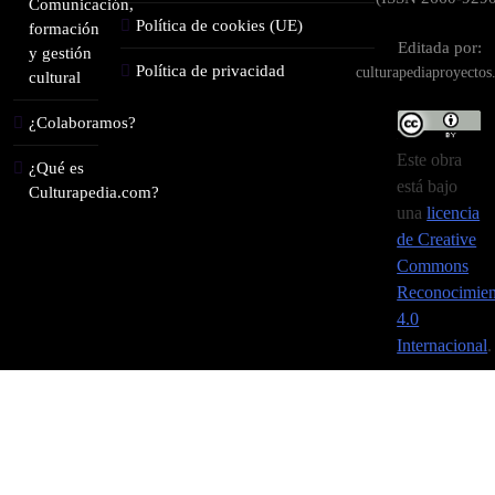
Comunicación,
Política de cookies (UE)
formación
Editada por:
y gestión
Política de privacidad
culturapediaproyecto
cultural
¿Colaboramos?
Este obra
¿Qué es
está bajo
Culturapedia.com?
una
licencia
de Creative
Commons
Reconocimien
4.0
Internacional
.