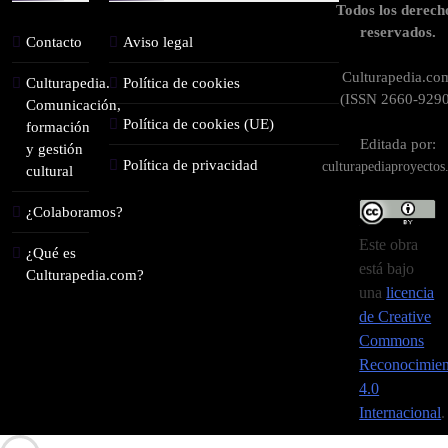
Todos los derech
reservados.
Contacto
Aviso legal
Culturapedia.co
Culturapedia.
Política de cookies
(ISSN 2660-9290
Comunicación,
Política de cookies (UE)
formación
Editada por:
y gestión
Política de privacidad
culturapediaproyecto
cultural
¿Colaboramos?
Este obra
¿Qué es
está bajo
Culturapedia.com?
una
licencia
de Creative
Commons
Reconocimien
4.0
Internacional
.