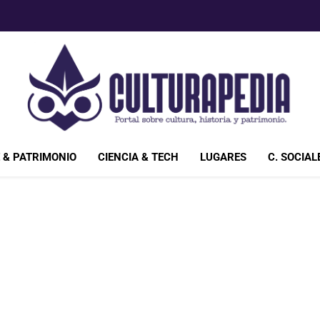
Culturapedia.com
Bienvenido A Culturapedia.com. Si Eres Un Amante De La 
 & PATRIMONIO
CIENCIA & TECH
LUGARES
C. SOCIAL