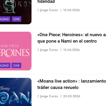
fidelidad
Jorge Corzo
12.04.2026
ALIDAD
CINE
«One Piece: Heroines»: el nuevo 
que pone a Nami en el centro
Jorge Corzo
12.04.2026
ALIDAD
CINE
«Moana live action» : lanzamiento
tráiler causa revuelo
Jorge Corzo
25.03.2026