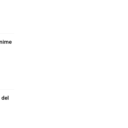
anime
 del