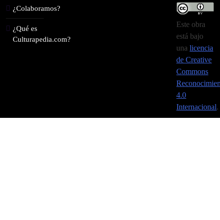
¿Colaboramos?
Este obra
¿Qué es
está bajo
Culturapedia.com?
una
licencia
de Creative
Commons
Reconocimien
4.0
Internacional
.