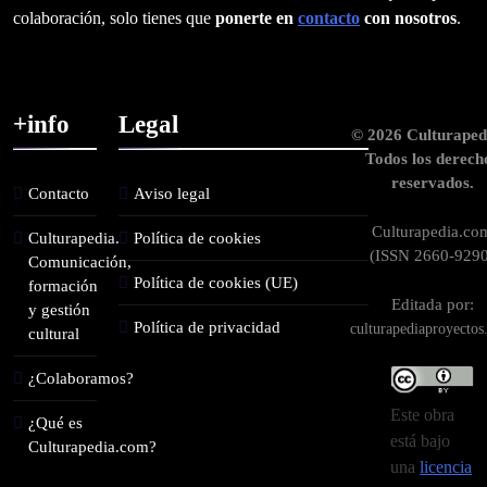
colaboración, solo tienes que
ponerte en
contacto
con nosotros
.
+info
Legal
© 2026 Culturaped
Todos los derech
reservados.
Contacto
Aviso legal
Culturapedia.co
Culturapedia.
Política de cookies
(ISSN 2660-9290
Comunicación,
Política de cookies (UE)
formación
Editada por:
y gestión
Política de privacidad
culturapediaproyecto
cultural
¿Colaboramos?
Este obra
¿Qué es
está bajo
Culturapedia.com?
una
licencia