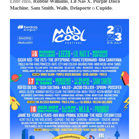
Entre ellos,
Robbie Williams
,
Lil Nas X
,
Purple Disco
Machine
,
Sam Smith
,
Walls
,
Delaporte
o
Cupido
.