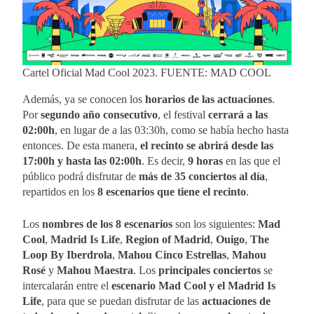
Cartel Oficial Mad Cool 2023. FUENTE: MAD COOL
Además, ya se conocen los
horarios de las actuaciones
.
Por
segundo año consecutivo
, el festival
cerrará a las
02:00h
, en lugar de a las 03:30h, como se había hecho hasta
entonces. De esta manera,
el recinto se abrirá desde las
17:00h y hasta las 02:00h
. Es decir,
9 horas
en las que el
público podrá disfrutar de
más de 35 conciertos al día
,
repartidos en los
8 escenarios que tiene el recinto
.
Los
nombres de los 8 escenarios
son los siguientes:
Mad
Cool
,
Madrid Is Life
,
Region of Madrid
,
Ouigo
,
The
Loop By Iberdrola
,
Mahou Cinco Estrellas
,
Mahou
Rosé
y
Mahou Maestra
. Los
principales conciertos
se
intercalarán entre el
escenario Mad Cool y el Madrid Is
Life
, para que se puedan disfrutar de las
actuaciones de