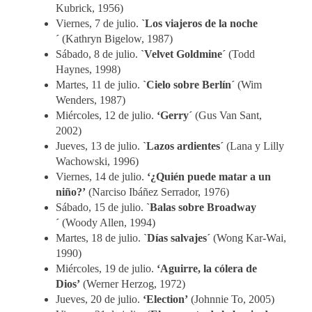
Kubrick, 1956)
Viernes, 7 de julio.
`Los viajeros de la noche
´
(Kathryn Bigelow, 1987)
Sábado, 8 de julio.
`Velvet Goldmine´
(Todd
Haynes, 1998)
Martes, 11 de julio.
`Cielo sobre Berlín´
(Wim
Wenders, 1987)
Miércoles, 12 de julio.
‘Gerry´
(Gus Van Sant,
2002)
Jueves, 13 de julio.
`Lazos ardientes´
(Lana y Lilly
Wachowski, 1996)
Viernes, 14 de julio.
‘¿Quién puede matar a un
niño?’
(Narciso Ibáñez Serrador, 1976)
Sábado, 15 de julio.
`Balas sobre Broadway
´
(Woody Allen, 1994)
Martes, 18 de julio.
`Días salvajes´
(Wong Kar-Wai,
1990)
Miércoles, 19 de julio.
‘Aguirre, la cólera de
Dios’
(Werner Herzog, 1972)
Jueves, 20 de julio.
‘Election’
(Johnnie To, 2005)