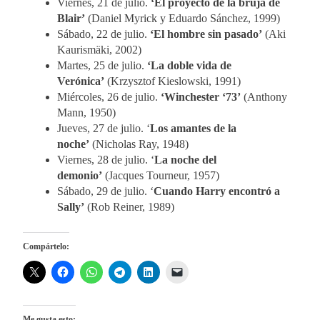
Viernes, 21 de julio.
‘El proyecto de la bruja de
Blair’
(Daniel Myrick y Eduardo Sánchez, 1999)
Sábado, 22 de julio.
‘El hombre sin pasado’
(Aki
Kaurismäki, 2002)
Martes, 25 de julio.
‘La doble vida de
Verónica’
(Krzysztof Kieslowski, 1991)
Miércoles, 26 de julio.
‘Winchester ‘73’
(Anthony
Mann, 1950)
Jueves, 27 de julio. ‘
Los amantes de la
noche’
(Nicholas Ray, 1948)
Viernes, 28 de julio. ‘
La noche del
demonio’
(Jacques Tourneur, 1957)
Sábado, 29 de julio. ‘
Cuando Harry encontró a
Sally’
(Rob Reiner, 1989)
Compártelo:
Me gusta esto: