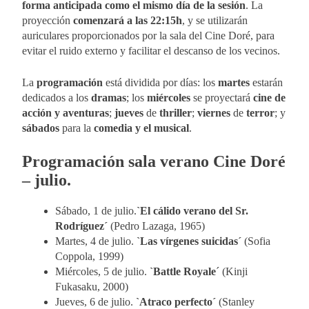
forma anticipada como el mismo día de la sesión
. La
proyección
comenzará a las 22:15h
, y se utilizarán
auriculares proporcionados por la sala del Cine Doré, para
evitar el ruido externo y facilitar el descanso de los vecinos.
La
programación
está dividida por días: los
martes
estarán
dedicados a los
dramas
; los
miércoles
se proyectará
cine de
acción y aventuras
;
jueves
de
thriller
;
viernes
de
terror
; y
sábados
para la
comedia y el musical
.
Programación sala verano Cine Doré
– julio.
Sábado, 1 de julio.
`El cálido verano del Sr.
Rodríguez´
(Pedro Lazaga, 1965)
Martes, 4 de julio.
`Las vírgenes suicidas´
(Sofia
Coppola, 1999)
Miércoles, 5 de julio.
`Battle Royale
´ (Kinji
Fukasaku, 2000)
Jueves, 6 de julio.
`Atraco perfecto´
(Stanley