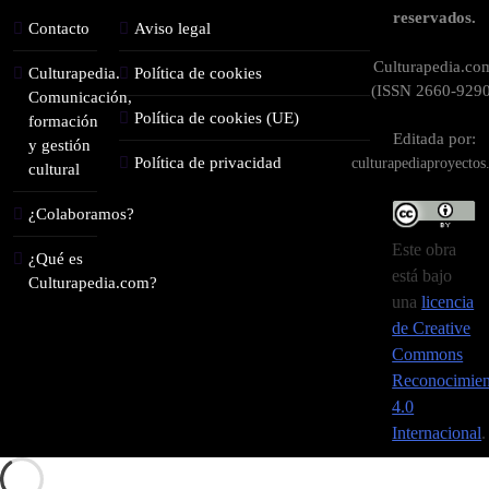
reservados.
Contacto
Aviso legal
Culturapedia.co
Culturapedia.
Política de cookies
(ISSN 2660-9290
Comunicación,
Política de cookies (UE)
formación
Editada por:
y gestión
Política de privacidad
culturapediaproyecto
cultural
¿Colaboramos?
Este obra
¿Qué es
está bajo
Culturapedia.com?
una
licencia
de Creative
Commons
Reconocimien
4.0
Internacional
.