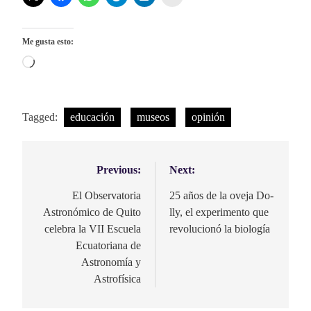
Me gusta esto:
Cargando...
Tagged:
educación
museos
opinión
Previous:
Next:
Navegación
de
El Observatoria
25 años de la ove­ja Do­
Astronómico de Quito
lly, el ex­pe­ri­men­to que
entradas
celebra la VII Escuela
re­vo­lu­cio­nó la bio­lo­gía
Ecuatoriana de
Astronomía y
Astrofísica