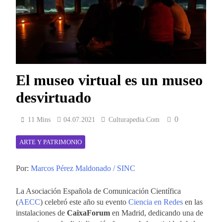
El museo virtual es un museo
desvirtuado
0
11 Mins
04.07.2021
Culturapedia.com
ARTE Y PATRIMONIO
Por:
Marcos Pérez Maldonado / SINC
La Asociación Española de Comunicación Científica
(
AECC
) celebró este año su evento
Ciencia en Redes
en las
instalaciones de
CaixaForum
en Madrid, dedicando una de