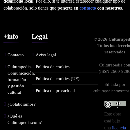
desarrollo local
. Por ello, si te interesa establecer cualquier tipo de
colaboración, solo tienes que
ponerte en
contacto
con nosotros
.
+info
Legal
© 2026 Culturaped
Todos los derech
reservados.
Contacto
Aviso legal
Culturapedia.co
Culturapedia.
Política de cookies
(ISSN 2660-9290
Comunicación,
Política de cookies (UE)
formación
Editada por:
y gestión
Política de privacidad
culturapediaproyecto
cultural
¿Colaboramos?
Este obra
¿Qué es
está bajo
Culturapedia.com?
una
licencia