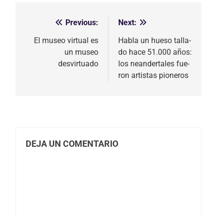
Previous:
Next:
Navegación
de
El museo virtual es
Ha­bla un hue­so ta­lla­
un museo
do hace 51.000 años:
entradas
desvirtuado
los nean­der­ta­les fue­
ron ar­tis­tas pio­ne­ros
DEJA UN COMENTARIO