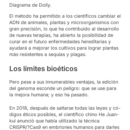
Diagrama de Dolly.
El mé­to­do ha per­mi­ti­do a los cien­tí­fi­cos cam­biar el
ADN de ani­ma­les, plan­tas y mi­cro­or­ga­nis­mos con
gran pre­ci­sión, lo que ha con­tri­bui­do al desa­rro­llo
de nue­vas te­ra­pias, ha abier­to la po­si­bi­li­dad de
cu­rar en el fu­tu­ro en­fer­me­da­des he­re­di­ta­rias y
ayu­da­rá a me­jo­rar los cul­ti­vos para lo­grar plan­tas
más re­sis­ten­tes a se­quías y pla­gas.
Los lí­mi­tes bio­éti­cos
Pero pese a sus in­nu­me­ra­bles ven­ta­jas, la edi­ción
del ge­no­ma es­con­de un pe­li­gro: que se use para
la me­jo­ra hu­ma­na; y eso ha pa­sa­do.
En 2018, des­pués de sal­tar­se to­das las le­yes y có­
di­gos éti­cos po­si­bles, el cien­tí­fi­co chino He Juan­
kui anun­ció que ha­bía uti­li­za­do la téc­ni­ca
CRISPR/?Cas9 en em­brio­nes hu­ma­nos para dar­les