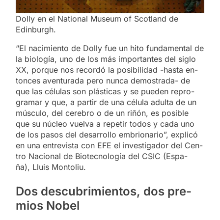
Dolly en el National Museum of Scotland de
Edinburgh.
“El na­ci­mien­to de Do­lly fue un hito fun­da­men­tal de
la bio­lo­gía, uno de los más im­por­tan­tes del si­glo
XX, por­que nos re­cor­dó la po­si­bi­li­dad -has­ta en­
ton­ces aven­tu­ra­da pero nun­ca de­mos­tra­da- de
que las cé­lu­las son plás­ti­cas y se pue­den re­pro­
gra­mar y que, a par­tir de una cé­lu­la adul­ta de un
múscu­lo, del ce­re­bro o de un ri­ñón, es po­si­ble
que su nú­cleo vuel­va a re­pe­tir to­dos y cada uno
de los pa­sos del desa­rro­llo em­brio­na­rio”, ex­pli­có
en una en­tre­vis­ta con EFE el in­ves­ti­ga­dor del Cen­
tro Na­cio­nal de Bio­tec­no­lo­gía del CSIC (Es­pa­
ña), Lluis Mon­to­liu.
Dos des­cu­bri­mien­tos, dos pre­
mios No­bel