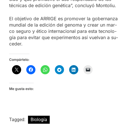
téc­ni­cas de edi­ción ge­né­ti­ca”, con­clu­yó Mon­to­liu.
El ob­je­ti­vo de ARRI­GE es pro­mo­ver la go­ber­nan­za
mun­dial de la edi­ción del ge­no­ma y crear un mar­
co se­gu­ro y éti­co in­ter­na­cio­nal para esta tec­no­lo­
gía para evi­tar que ex­pe­ri­men­tos así vuel­van a su­
ce­der.
Compártelo:
Me gusta esto:
Tagged:
Biología