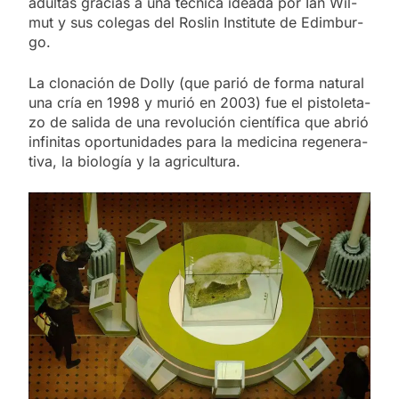
adul­tas gra­cias a una téc­ni­ca idea­da por Ian Wil­
mut y sus co­le­gas del Ros­lin Ins­ti­tu­te de Edim­bur­
go.
La clo­na­ción de Do­lly (que pa­rió de for­ma na­tu­ral
una cría en 1998 y mu­rió en 2003) fue el pis­to­le­ta­
zo de sa­li­da de una re­vo­lu­ción cien­tí­fi­ca que abrió
in­fi­ni­tas opor­tu­ni­da­des para la me­di­ci­na re­ge­ne­ra­
ti­va, la bio­lo­gía y la agri­cul­tu­ra.