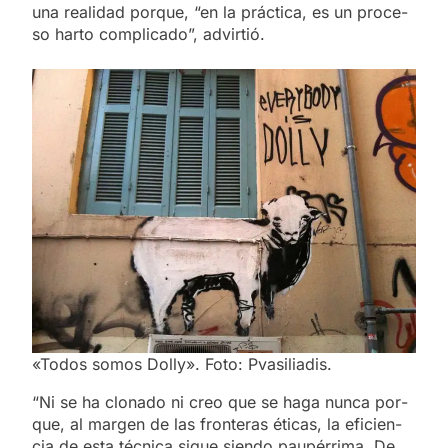
una reali­dad por­que, “en la prác­ti­ca, es un pro­ce­
so har­to com­pli­ca­do”, ad­vir­tió.
«Todos somos Dolly». Foto: Pvasiliadis.
“Ni se ha clo­na­do ni creo que se haga nun­ca por­
que, al mar­gen de las fron­te­ras éti­cas, la efi­cien­
cia de esta téc­ni­ca si­gue sien­do pau­pé­rri­ma. De