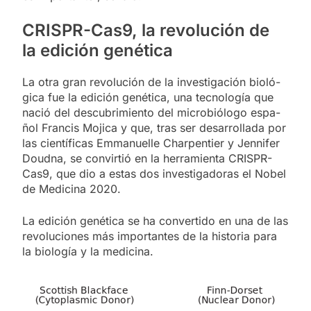
CRISPR-Cas9, la re­vo­lu­ción de
la edi­ción ge­né­ti­ca
La otra gran re­vo­lu­ción de la in­ves­ti­ga­ción bio­ló­
gi­ca fue la edi­ción ge­né­ti­ca, una tec­no­lo­gía que
na­ció del des­cu­bri­mien­to del mi­cro­bió­lo­go es­pa­
ñol Fran­cis Mo­ji­ca y que, tras ser desa­rro­lla­da por
las cien­tí­fi­cas Em­ma­nue­lle Char­pen­tier y Jen­ni­fer
Doud­na, se con­vir­tió en la he­rra­mien­ta CRISPR-
Cas9, que dio a es­tas dos in­ves­ti­ga­do­ras el No­bel
de Me­di­ci­na 2020.
La edi­ción ge­né­ti­ca se ha con­ver­ti­do en una de las
re­vo­lu­cio­nes más im­por­tan­tes de la his­to­ria para
la bio­lo­gía y la me­di­ci­na.