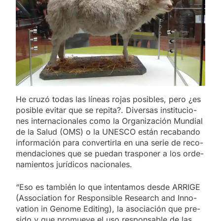
He cru­zó to­das las lí­neas ro­jas po­si­bles, pero ¿es
po­si­ble evi­tar que se re­pi­ta?. Di­ver­sas ins­ti­tu­cio­
nes in­ter­na­cio­na­les como la Or­ga­ni­za­ción Mun­dial
de la Sa­lud (OMS) o la UNES­CO es­tán re­ca­ban­do
in­for­ma­ción para con­ver­tir­la en una se­rie de re­co­
men­da­cio­nes que se pue­dan tras­po­ner a los or­de­
na­mien­tos ju­rí­di­cos na­cio­na­les.
“Eso es tam­bién lo que in­ten­ta­mos des­de ARRI­GE
(As­so­cia­tion for Res­pon­si­ble Re­search and In­no­
va­tion in Ge­no­me Edi­ting), la aso­cia­ción que pre­
si­do y que pro­mue­ve el uso res­pon­sa­ble de las