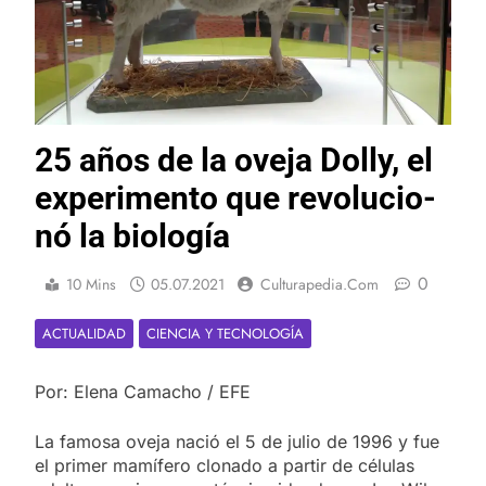
25 años de la ove­ja Do­lly, el
ex­pe­ri­men­to que re­vo­lu­cio­
nó la bio­lo­gía
0
10 Mins
05.07.2021
Culturapedia.com
ACTUALIDAD
CIENCIA Y TECNOLOGÍA
Por: Ele­na Ca­ma­cho / EFE
La fa­mo­sa ove­ja na­ció el 5 de ju­lio de 1996 y fue
el pri­mer ma­mí­fe­ro clo­na­do a par­tir de cé­lu­las