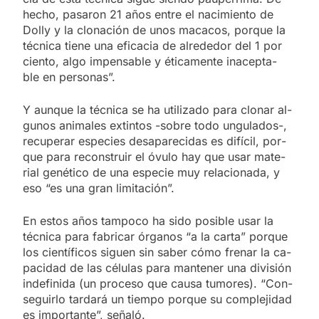
he­cho, pa­sa­ron 21 años en­tre el na­ci­mien­to de
Do­lly y la clo­na­ción de unos ma­ca­cos, por­que la
téc­ni­ca tie­ne una efi­ca­cia de al­re­de­dor del 1 por
cien­to, algo im­pen­sa­ble y éti­ca­men­te inacep­ta­
ble en per­so­nas”.
Y aun­que la téc­ni­ca se ha uti­li­za­do para clo­nar al­
gu­nos ani­ma­les ex­tin­tos -so­bre todo un­gu­la­dos-,
re­cu­pe­rar es­pe­cies des­a­pa­re­ci­das es di­fí­cil, por­
que para re­cons­truir el óvu­lo hay que usar ma­te­
rial ge­né­ti­co de una es­pe­cie muy re­la­cio­na­da, y
eso “es una gran li­mi­ta­ción”.
En es­tos años tam­po­co ha sido po­si­ble usar la
téc­ni­ca para fa­bri­car ór­ga­nos “a la car­ta” por­que
los cien­tí­fi­cos si­guen sin sa­ber cómo fre­nar la ca­
pa­ci­dad de las cé­lu­las para man­te­ner una di­vi­sión
in­de­fi­ni­da (un pro­ce­so que cau­sa tu­mo­res). “Con­
se­guir­lo tar­da­rá un tiem­po por­que su com­ple­ji­dad
es im­por­tan­te”, se­ña­ló.