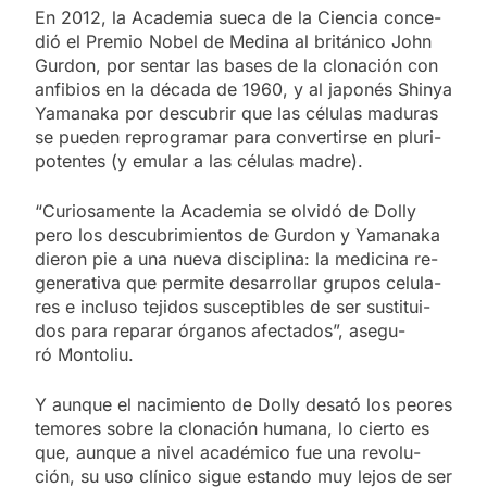
En 2012, la Aca­de­mia sue­ca de la Cien­cia con­ce­
dió el Pre­mio No­bel de Me­di­na al bri­tá­ni­co John
Gur­don, por sen­tar las ba­ses de la clo­na­ción con
an­fi­bios en la dé­ca­da de 1960, y al ja­po­nés Shin­ya
Ya­ma­na­ka por des­cu­brir que las cé­lu­las ma­du­ras
se pue­den re­pro­gra­mar para con­ver­tir­se en plu­ri­
po­ten­tes (y emu­lar a las cé­lu­las ma­dre).
“Cu­rio­sa­men­te la Aca­de­mia se ol­vi­dó de Do­lly
pero los des­cu­bri­mien­tos de Gur­don y Ya­ma­na­ka
die­ron pie a una nue­va dis­ci­pli­na: la me­di­ci­na re­
ge­ne­ra­ti­va que per­mi­te desa­rro­llar gru­pos ce­lu­la­
res e in­clu­so te­ji­dos sus­cep­ti­bles de ser sus­ti­tui­
dos para re­pa­rar ór­ga­nos afec­ta­dos”, ase­gu­
ró Mon­to­liu.
Y aun­que el na­ci­mien­to de Do­lly desató los peo­res
te­mo­res so­bre la clo­na­ción hu­ma­na, lo cier­to es
que, aun­que a ni­vel aca­dé­mi­co fue una re­vo­lu­
ción, su uso clí­ni­co si­gue es­tan­do muy le­jos de ser