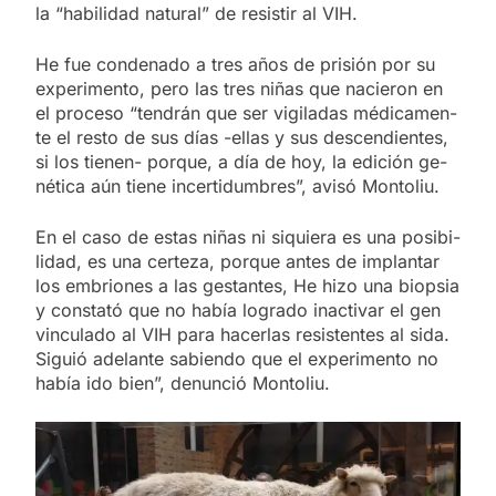
la “ha­bi­li­dad na­tu­ral” de re­sis­tir al VIH.
He fue con­de­na­do a tres años de pri­sión por su
ex­pe­ri­men­to, pero las tres ni­ñas que na­cie­ron en
el pro­ce­so “ten­drán que ser vi­gi­la­das mé­di­ca­men­
te el res­to de sus días -ellas y sus des­cen­dien­tes,
si los tie­nen- por­que, a día de hoy, la edi­ción ge­
né­ti­ca aún tie­ne in­cer­ti­dum­bres”, avi­só Mon­to­liu.
En el caso de es­tas ni­ñas ni si­quie­ra es una po­si­bi­
li­dad, es una cer­te­za, por­que an­tes de im­plan­tar
los em­brio­nes a las ges­tan­tes, He hizo una biop­sia
y cons­ta­tó que no ha­bía lo­gra­do inac­ti­var el gen
vin­cu­la­do al VIH para ha­cer­las re­sis­ten­tes al sida.
Si­guió ade­lan­te sa­bien­do que el ex­pe­ri­men­to no
ha­bía ido bien”, de­nun­ció Mon­to­liu.