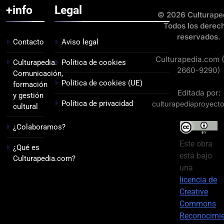
+info
Legal
© 2026 Culturape
Todos los derec
reservados.
Contacto
Aviso legal
Culturapedia.com 
Culturapedia.
Política de cookies
2660-9290)
Comunicación,
Política de cookies (UE)
formación
Editada por:
y gestión
Política de privacidad
culturapediaproyect
cultural
¿Colaboramos?
Este obra
¿Qué es
está bajo
Culturapedia.com?
una
licencia de
Creative
Commons
Reconocimi