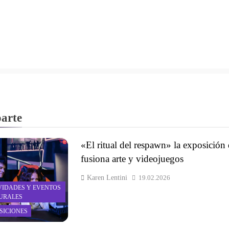
oarte
«El ritual del respawn» la exposición
fusiona arte y videojuegos
Karen Lentini
19.02.2026
VIDADES Y EVENTOS
URALES
SICIONES