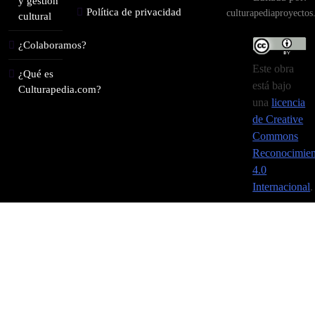
y gestión
Política de privacidad
culturapediaproyecto
cultural
¿Colaboramos?
Este obra
¿Qué es
está bajo
Culturapedia.com?
una
licencia
de Creative
Commons
Reconocimien
4.0
Internacional
.