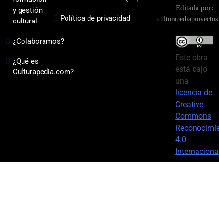
Editada por:
y gestión
Política de privacidad
culturapediaproyecto
cultural
¿Colaboramos?
Este obra
¿Qué es
está bajo
Culturapedia.com?
una
licencia de
Creative
Commons
Reconocimi
4.0
Internaciona