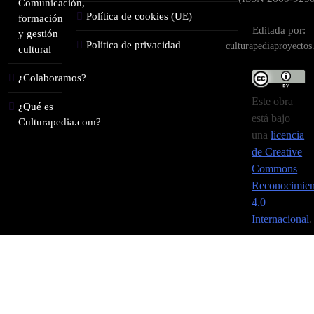
Comunicación,
Política de cookies (UE)
formación
Editada por:
y gestión
Política de privacidad
culturapediaproyecto
cultural
¿Colaboramos?
Este obra
¿Qué es
está bajo
Culturapedia.com?
una
licencia
de Creative
Commons
Reconocimien
4.0
Internacional
.