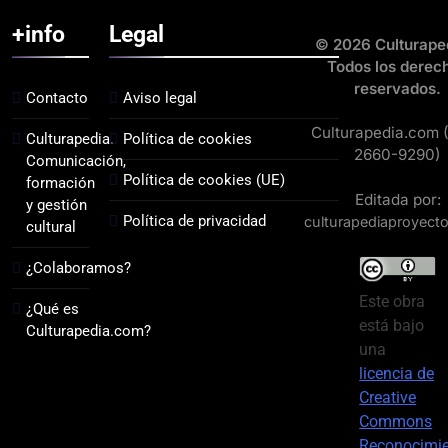
+info
Legal
© 2026 Culturape
Todos los derec
reservados.
Contacto
Aviso legal
Culturapedia.com 
Culturapedia.
Política de cookies
2660-9290)
Comunicación,
Política de cookies (UE)
formación
Editada por:
y gestión
Política de privacidad
culturapediaproyect
cultural
¿Colaboramos?
Este obra
¿Qué es
está bajo
Culturapedia.com?
una
licencia de
Creative
Commons
Reconocimi