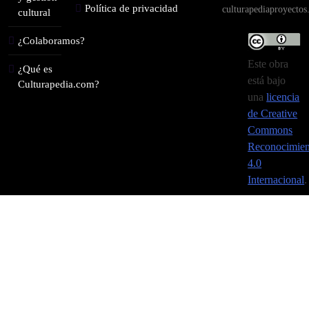
Política de privacidad
culturapediaproyecto
cultural
¿Colaboramos?
Este obra
¿Qué es
está bajo
Culturapedia.com?
una
licencia
de Creative
Commons
Reconocimien
4.0
Internacional
.