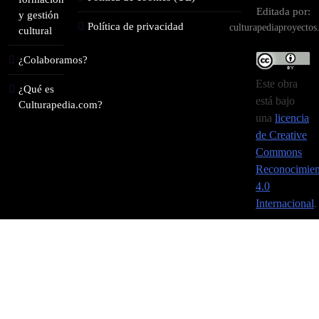
Editada por:
y gestión
Política de privacidad
culturapediaproyecto
cultural
¿Colaboramos?
Este obra
¿Qué es
está bajo
Culturapedia.com?
una
licencia
de Creative
Commons
Reconocimien
4.0
Internacional
.