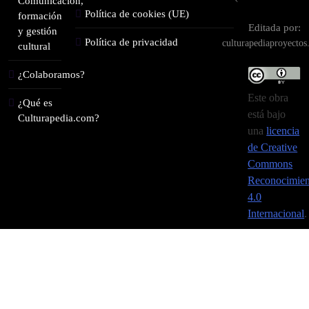
Comunicación,
Política de cookies (UE)
formación
Editada por:
y gestión
Política de privacidad
culturapediaproyecto
cultural
¿Colaboramos?
Este obra
¿Qué es
está bajo
Culturapedia.com?
una
licencia
de Creative
Commons
Reconocimien
4.0
Internacional
.