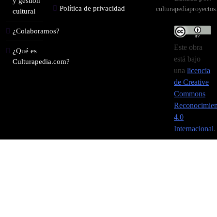
y gestión
Política de privacidad
culturapediaproyecto
cultural
¿Colaboramos?
Este obra
¿Qué es
está bajo
Culturapedia.com?
una
licencia
de Creative
Commons
Reconocimien
4.0
Internacional
.