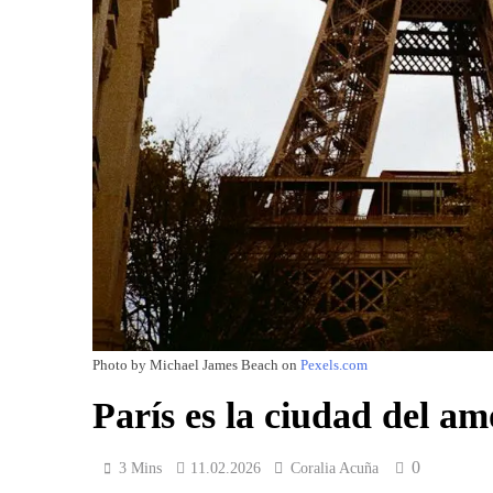
Photo by Michael James Beach on
Pexels.com
París es la ciudad del am
0
3 Mins
11.02.2026
Coralia Acuña