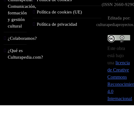
(ISSN 2660-9290
Comunicación,
Política de cookies (UE)
formación
Editada por:
y gestión
Política de privacidad
culturapediaproyecto
cultural
¿Colaboramos?
Este obra
¿Qué es
está bajo
Culturapedia.com?
una
licencia
de Creative
Commons
Reconocimien
4.0
Internacional
.