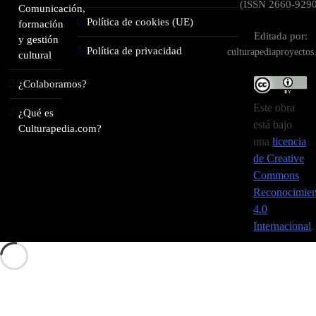
(ISSN 2660-9290
Comunicación,
Política de cookies (UE)
formación
Editada por:
y gestión
Política de privacidad
culturapediaproyecto
cultural
¿Colaboramos?
Este obra
¿Qué es
está bajo
Culturapedia.com?
una
licencia
de Creative
Commons
Reconocimien
4.0
Internacional
.