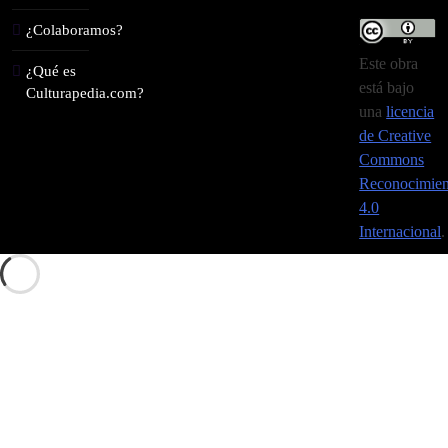
¿Colaboramos?
Este obra
¿Qué es
está bajo
Culturapedia.com?
una
licencia
de Creative
Commons
Reconocimien
4.0
Internacional
.