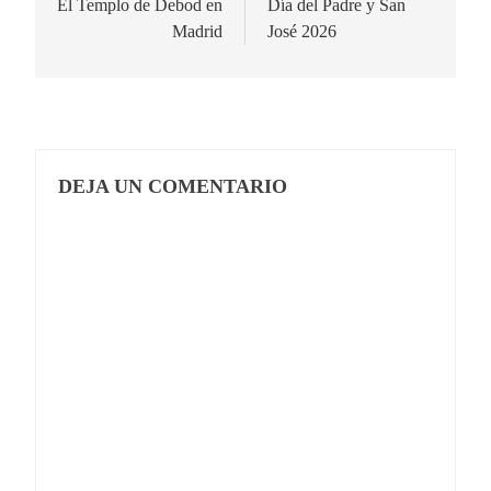
de
El Templo de Debod en
Día del Padre y San
Madrid
José 2026
entradas
DEJA UN COMENTARIO