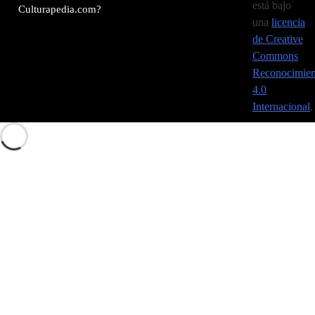
está bajo
Culturapedia.com?
una
licencia
de Creative
Commons
Reconocimien
4.0
Internacional
.