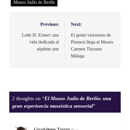
Museo Judío de Berlín
Previous:
Next:
Navegación
de
Lotte H. Eisner: una
El genio visionario de
vida dedicada al
Piranesi llega al Museo
entradas
séptimo arte
Carmen Thyssen
Málaga
2 thoughts on “
El Museo Judío de Berlín: una
gran experiencia museística sensorial
”
Guadalupe Torres
dice: