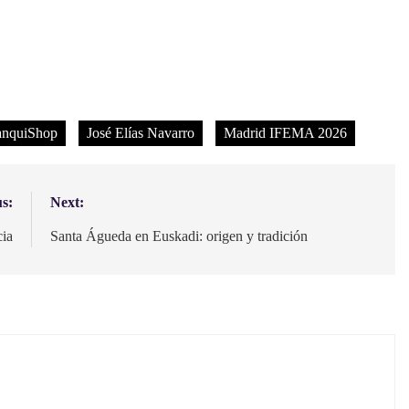
anquiShop
José Elías Navarro
Madrid IFEMA 2026
s:
Next:
cia
Santa Águeda en Euskadi: origen y tradición