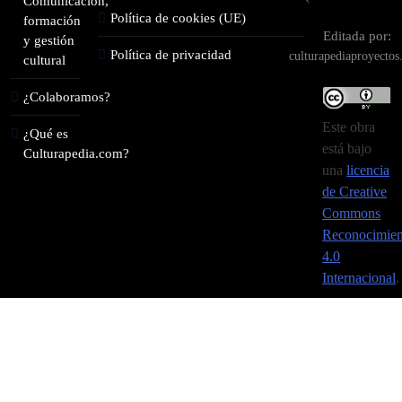
Comunicación,
Política de cookies (UE)
formación
Editada por:
y gestión
Política de privacidad
culturapediaproyecto
cultural
¿Colaboramos?
Este obra
¿Qué es
está bajo
Culturapedia.com?
una
licencia
de Creative
Commons
Reconocimien
4.0
Internacional
.