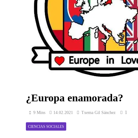
¿Europa enamorada?
1
9 Mins
14.02.2021
Txema Gil Sánchez
CIENCIAS SOCIALES