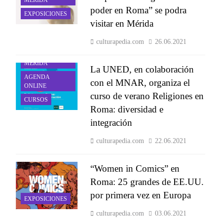
poder en Roma” se podra
EXPOSICIONES
visitar en Mérida
culturapedia.com
26.06.2021
AGENDA
MÉRIDA
La UNED, en colaboración
AGENDA
con el MNAR, organiza el
ONLINE
curso de verano Religiones en
CURSOS
Roma: diversidad e
integración
culturapedia.com
22.06.2021
“Wo­men in Co­mics” en
Roma: 25 grandes de EE.UU.
por pri­me­ra vez en Eu­ro­pa
EXPOSICIONES
culturapedia.com
03.06.2021