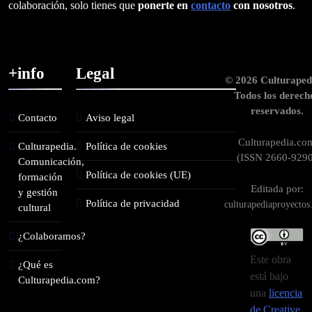
colaboración, solo tienes que
ponerte en
contacto
con nosotros
.
+info
Legal
© 2026 Culturaped
Todos los derech
reservados.
Contacto
Aviso legal
Culturapedia.co
Culturapedia.
Política de cookies
(ISSN 2660-9290
Comunicación,
Política de cookies (UE)
formación
Editada por:
y gestión
Política de privacidad
culturapediaproyecto
cultural
¿Colaboramos?
Este obra
¿Qué es
está bajo
Culturapedia.com?
una
licencia
de Creative