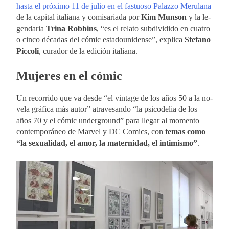
has­ta el pró­xi­mo 11 de ju­lio en el fas­tuo­so Pa­laz­zo Me­ru­la­na
de la ca­pi­tal ita­lia­na y co­mi­sa­ria­da por
Kim Mun­son
y la le­
gen­da­ria
Tri­na Rob­bins
, “es el re­la­to sub­di­vi­di­do en cua­tro
o cin­co dé­ca­das del có­mic es­ta­dou­ni­den­se”, ex­pli­ca
Ste­fano
Pic­co­li
, cu­ra­dor de la edi­ción ita­lia­na.
Mu­je­res en el có­mic
Un re­co­rri­do que va des­de “el vin­ta­ge de los años 50 a la no­
ve­la grá­fi­ca más au­tor” atra­ve­san­do “la psi­co­de­lia de los
años 70 y el có­mic un­der­ground” para lle­gar al mo­men­to
con­tem­po­rá­neo de Mar­vel y DC Co­mics, con
te­mas como
“la se­xua­li­dad, el amor, la ma­ter­ni­dad, el in­ti­mis­mo”
.