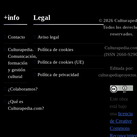
+info
Legal
© 2026 Culturaped
Todos los derech
reservados.
Contacto
Aviso legal
Culturapedia.co
Culturapedia.
Política de cookies
(ISSN 2660-9290
Comunicación,
Política de cookies (UE)
formación
Editada por:
y gestión
Política de privacidad
culturapediaproyecto
cultural
¿Colaboramos?
Este obra
¿Qué es
está bajo
Culturapedia.com?
una
licencia
de Creative
Commons
Reconocimien