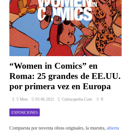
“Wo­men in Co­mics” en
Roma: 25 grandes de EE.UU.
por pri­me­ra vez en Eu­ro­pa
0
5 Mins
03.06.2021
Culturapedia.com
EXPOSICIONES
Com­pues­ta por no­ven­ta obras ori­gi­na­les, la mues­tra,
abier­ta