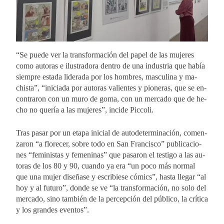
“Se pue­de ver la trans­for­ma­ción del pa­pel de las mu­je­res
como au­to­ras e ilus­tra­do­ra den­tro de una in­dus­tria que ha­bía
siem­pre es­ta­da li­de­ra­da por los hom­bres, mas­cu­li­na y ma­
chis­ta”, “ini­cia­da por au­to­ras va­lien­tes y pio­ne­ras, que se en­
con­tra­ron con un muro de goma, con un mer­ca­do que de he­
cho no que­ría a las mu­je­res”, in­ci­de Pic­co­li.
Tras pa­sar por un eta­pa ini­cial de au­to­de­ter­mi­na­ción, co­men­
za­ron “a flo­re­cer, so­bre todo en San Fran­cis­co” pu­bli­ca­cio­
nes “fe­mi­nis­tas y fe­me­ni­nas” que pa­sa­ron el tes­ti­go a las au­
to­ras de los 80 y 90, cuan­do ya era “un poco más nor­mal
que una mu­jer di­se­ña­se y es­cri­bie­se có­mics”, has­ta lle­gar “al
hoy y al fu­tu­ro”, don­de se ve “la trans­for­ma­ción, no solo del
mer­ca­do, sino tam­bién de la per­cep­ción del pú­bli­co, la crí­ti­ca
y los gran­des even­tos”.