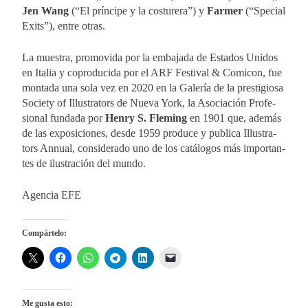
Jen Wang
(“El prín­ci­pe y la cos­tu­re­ra”) y
Far­mer
(“Spe­cial
Exits”), en­tre otras.
La mues­tra, pro­mo­vi­da por la em­ba­ja­da de Es­ta­dos Uni­dos
en Ita­lia y co­pro­du­ci­da por el ARF Fes­ti­val & Co­mi­con, fue
mon­ta­da una sola vez en 2020 en la Ga­le­ría de la pres­ti­gio­sa
So­ciety of Illus­tra­tors de Nue­va York, la Aso­cia­ción Pro­fe­
sio­nal fun­da­da por
Henry S. Fle­ming
en 1901 que, ade­más
de las ex­po­si­cio­nes, des­de 1959 pro­du­ce y pu­bli­ca Illus­tra­
tors An­nual, con­si­de­ra­do uno de los ca­tá­lo­gos más im­por­tan­
tes de ilus­tra­ción del mun­do.
Agencia EFE
Compártelo:
Me gusta esto: