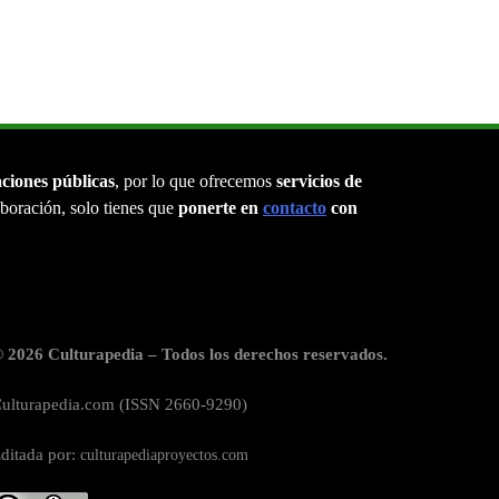
aciones públicas
, por lo que ofrecemos
servicios de
laboración, solo tienes que
ponerte en
contacto
con
 2026 Culturapedia – Todos los derechos reservados.
ulturapedia.com (ISSN 2660-9290)
ditada por:
culturapediaproyectos.com