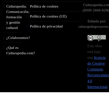
Culturapedia.co
Culturapedia.
Política de cookies
(ISSN 2660-9290
Comunicación,
Política de cookies (UE)
formación
Editada por:
y gestión
Política de privacidad
culturapediaproyecto
cultural
¿Colaboramos?
Este obra
¿Qué es
está bajo
Culturapedia.com?
una
licencia
de Creative
Commons
Reconocimien
4.0
Internacional
.