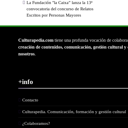
La Fundación "la Caixa” lanza la 13ª
convocatoria del concurso de Relatos
Escritos por Personas Mayores
Culturapedia.com
tiene una profunda vocación de colabora
creación de contenidos, comunicación, gestión cultural y 
nosotros
.
+info
Contacto
Culturapedia. Comunicación, formación y gestión cultural
¿Colaboramos?