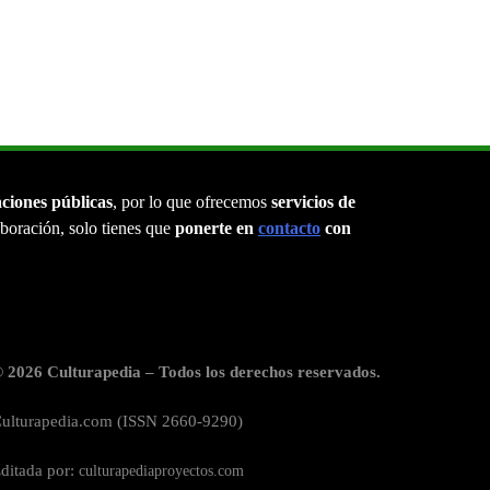
aciones públicas
, por lo que ofrecemos
servicios de
laboración, solo tienes que
ponerte en
contacto
con
 2026 Culturapedia – Todos los derechos reservados.
ulturapedia.com (ISSN 2660-9290)
ditada por:
culturapediaproyectos.com