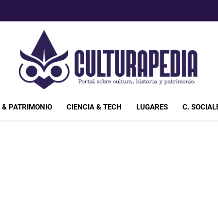
Culturapedia.com
Bienvenido A Culturapedia.com. Si Eres Un Amante De La 
 & PATRIMONIO
CIENCIA & TECH
LUGARES
C. SOCIAL